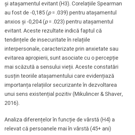
și atașamentul evitant (H3). Corelațiile Spearman
au fost de -0,185 (
p
= .039) pentru atașamentul
anxios și -0,204 (
p
= .023) pentru atașamentul
evitant. Aceste rezultate indică faptul că
tendințele de insecuritate în relațiile
interpersonale, caracterizate prin anxietate sau
evitarea apropierii, sunt asociate cu o percepție
mai scăzută a sensului vieții. Aceste constatări
susțin teoriile atașamentului care evidențiază
importanța relațiilor securizante în dezvoltarea
unui sens existențial pozitiv (Mikulincer & Shaver,
2016).
Analiza diferențelor în funcție de vârstă (H4) a
relevat că persoanele mai în vârstă (45+ ani)