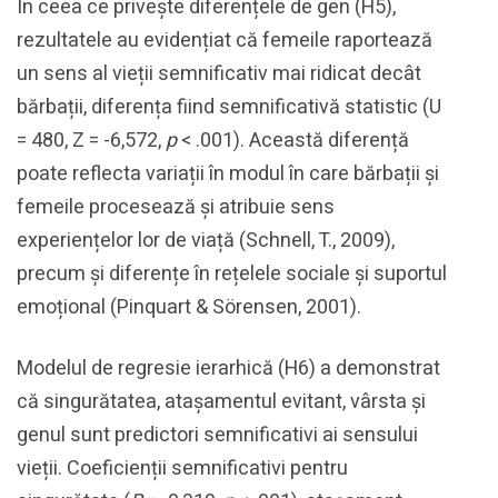
În ceea ce privește diferențele de gen (H5),
rezultatele au evidențiat că femeile raportează
un sens al vieții semnificativ mai ridicat decât
bărbații, diferența fiind semnificativă statistic (U
= 480, Z = -6,572,
p
< .001). Această diferență
poate reflecta variații în modul în care bărbații și
femeile procesează și atribuie sens
experiențelor lor de viață (Schnell, T., 2009),
precum și diferențe în rețelele sociale și suportul
emoțional (Pinquart & Sörensen, 2001).
Modelul de regresie ierarhică (H6) a demonstrat
că singurătatea, atașamentul evitant, vârsta și
genul sunt predictori semnificativi ai sensului
vieții. Coeficienții semnificativi pentru