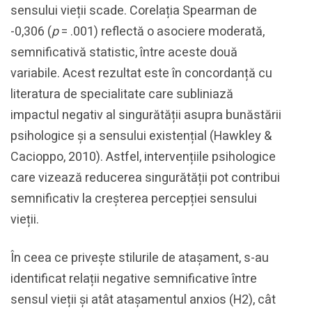
sensului vieții scade. Corelația Spearman de
-0,306 (
p
= .001) reflectă o asociere moderată,
semnificativă statistic, între aceste două
variabile. Acest rezultat este în concordanță cu
literatura de specialitate care subliniază
impactul negativ al singurătății asupra bunăstării
psihologice și a sensului existențial (Hawkley &
Cacioppo, 2010). Astfel, intervențiile psihologice
care vizează reducerea singurătății pot contribui
semnificativ la creșterea percepției sensului
vieții.
În ceea ce privește stilurile de atașament, s-au
identificat relații negative semnificative între
sensul vieții și atât atașamentul anxios (H2), cât