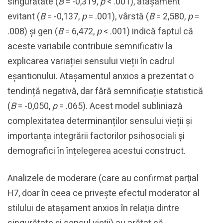
singurătate (
B
= -0,319,
p
< .001), atașament
evitant (
B
= -0,137,
p
= .001), vârstă (
B
= 2,580,
p
=
.008) și gen (
B
= 6,472,
p
< .001) indică faptul că
aceste variabile contribuie semnificativ la
explicarea variației sensului vieții în cadrul
eșantionului. Atașamentul anxios a prezentat o
tendință negativă, dar fără semnificație statistică
(
B
= -0,050,
p
= .065). Acest model subliniază
complexitatea determinanților sensului vieții și
importanța integrării factorilor psihosociali și
demografici în înțelegerea acestui construct.
Analizele de moderare (care au confirmat parţial
H7, doar în ceea ce priveşte efectul moderator al
stilului de ataşament anxios în relaţia dintre