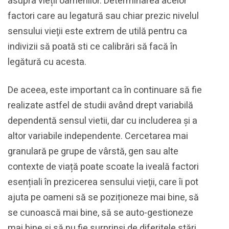
asupra vieții oamenilor. Determinarea acelor
factori care au legatură sau chiar prezic nivelul
sensului vieţii este extrem de utilă pentru ca
indivizii să poată sti ce calibrări să facă în
legătură cu acesta.
De aceea, este important ca în continuare să fie
realizate astfel de studii având drept variabilă
dependentă sensul vietii, dar cu includerea și a
altor variabile independente. Cercetarea mai
granulară pe grupe de vârstă, gen sau alte
contexte de viață poate scoate la iveală factori
esențiali în prezicerea sensului vieţii, care îi pot
ajuta pe oameni să se poziționeze mai bine, să
se cunoască mai bine, să se auto-gestioneze
mai bine și să nu fie surprinși de diferitele stări