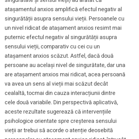
singurătate şi sensul vieţii) au arătat că
atașamentul anxios amplifică efectul negativ al
singurătății asupra sensului vieții. Persoanele cu
un nivel ridicat de atașament anxios resimt mai
puternic efectul negativ al singurătății asupra
sensului vieții, comparativ cu cei cu un
atașament anxios scăzut. Astfel, dacă două
persoane au același nivel de singurătate, dar una
are atașament anxios mai ridicat, acea persoană
va avea un sens al vieții mai scăzut decât
cealaltă, tocmai din cauza interacțiunii dintre
cele două variabile. Din perspectivă aplicativă,
aceste rezultate sugerează că intervențiile
psihologice orientate spre creșterea sensului
vieții ar trebui să acorde o atenție deosebită